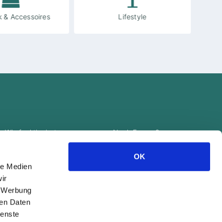
 & Accessoires
Lifestyle
Wie funktioniert
Noch Fragen?
Couponheld?
support@couponheld.de
OK
Datenschutz
le Medien
Impressum
ir
, Werbung
ren Daten
ienste