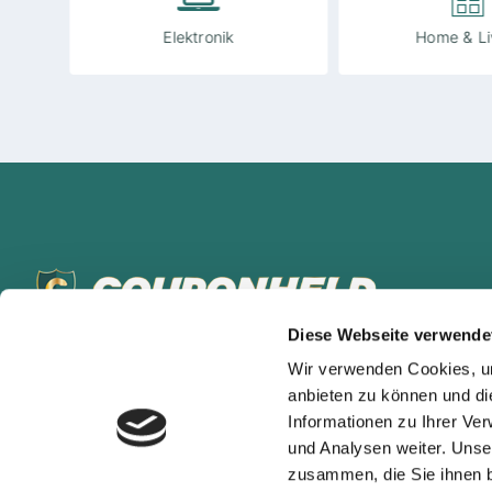
Elektronik
Home & Li
Diese Webseite verwende
Melde Dich an und nutze alle Vorteile! Egal ob Coupons,
Gewinnspiele oder News. Nur angemeldet hast Du auf alle
Wir verwenden Cookies, um
Vorteile von Couponheld Zugriff!
anbieten zu können und di
Informationen zu Ihrer Ve
und Analysen weiter. Unse
zusammen, die Sie ihnen b